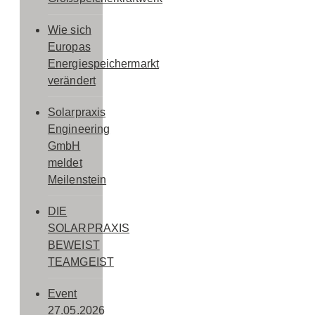
Wie sich
Europas
Energiespeichermarkt
verändert
Solarpraxis
Engineering
GmbH
meldet
Meilenstein
DIE
SOLARPRAXIS
BEWEIST
TEAMGEIST
Event
27.05.2026