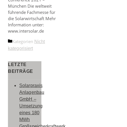
München Die weltweit
führende Fachmesse für
die Solarwirtschaft Mehr
Information unter:
www.intersolar.de
Kategorien
Nicht
kategorisiert
LETZTE
BEITRÄGE
Solarpraxis
Anlagenbau
GmbH –
Umsetzung
eines 180
MWh
Großspeicherkraftwerk